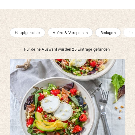
Nac
Hauptgerichte
Apéro & Vorspeisen
Beilagen
Frü
link
scro
Für deine Auswahl wurden 25 Einträge gefunden.